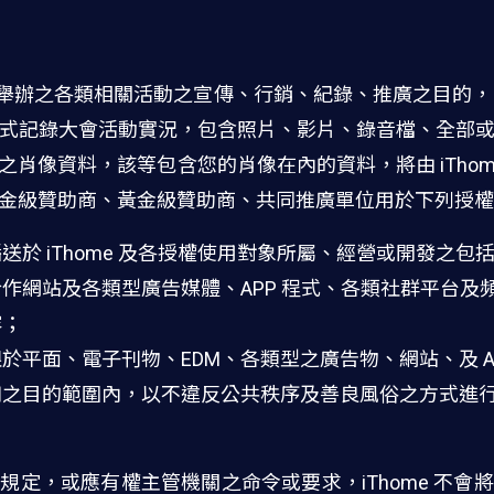
期間舉辦之各類相關活動之宣傳、行銷、紀錄、推廣之目的，【Kub
式記錄大會活動實況，包含照片、影片、錄音檔、全部
像資料，該等包含您的肖像在內的資料，將由 iThome 以及【
金級贊助商、黃金級贊助商、共同推廣單位用於下列授權
於 iThome 及各授權使用對象所屬、經營或開發之包
作網站及各類型廣告媒體、APP 程式、各類社群平台及
容；
於平面、電子刊物、EDM、各類型之廣告物、網站、及 AP
知之目的範圍內，以不違反公共秩序及善良風俗之方式進
規定，或應有權主管機關之命令或要求，iThome 不會