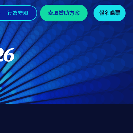
索取贊助方案
報名購票
伴
行為守則